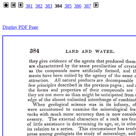
381
382
383
384
385
386
387
Display PDF Page