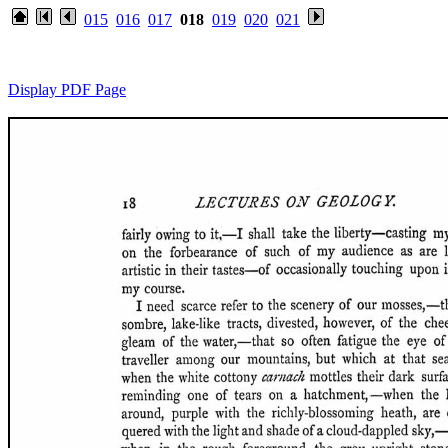
015
016
017
018
019
020
021
Display PDF Page