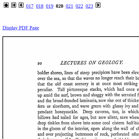
017
018
019
020
021
022
023
Display PDF Page