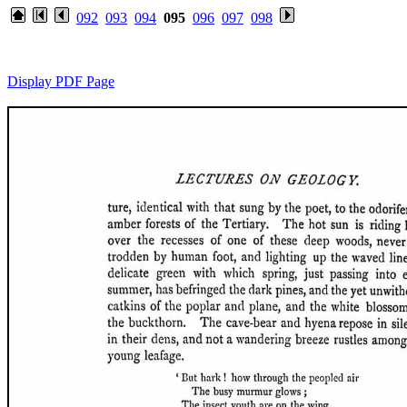
092
093
094
095
096
097
098
Display PDF Page