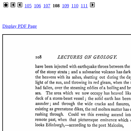
105
106
107
108
109
110
111
Display PDF Page