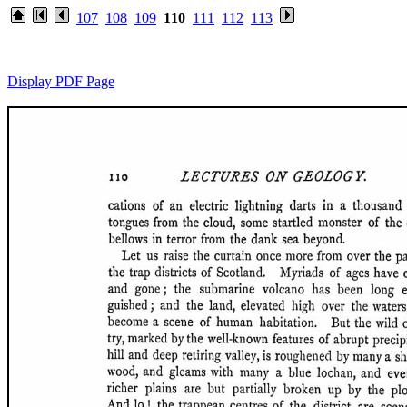
107
108
109
110
111
112
113
Display PDF Page