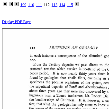
109
110
111
112
113
114
115
Display PDF Page