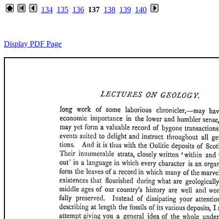
134
135
136
137
138
139
140
Display PDF Page