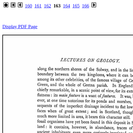
160
161
162
163
164
165
166
Display PDF Page