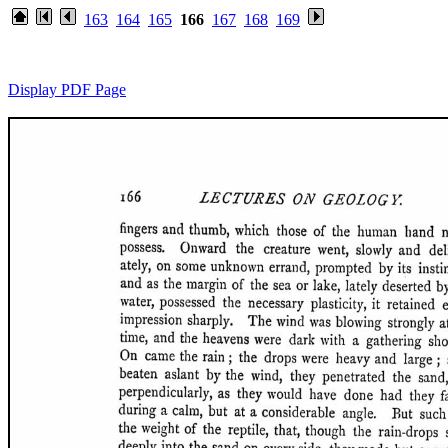
163
164
165
166
167
168
169
Display PDF Page