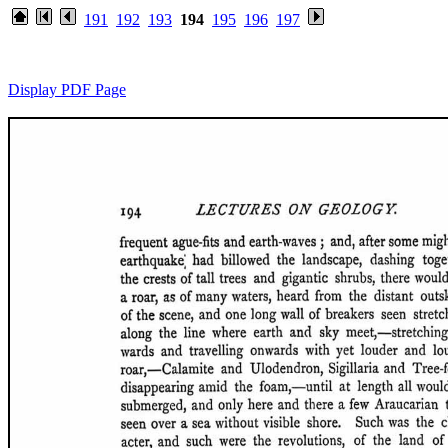
191
192
193
194
195
196
197
Display PDF Page