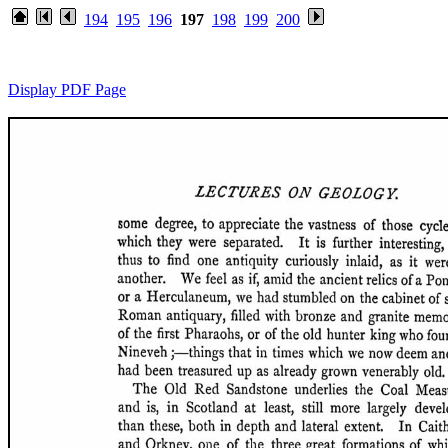
194
195
196
197
198
199
200
Display PDF Page