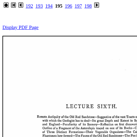
192
193
194
195
196
197
198
Display PDF Page