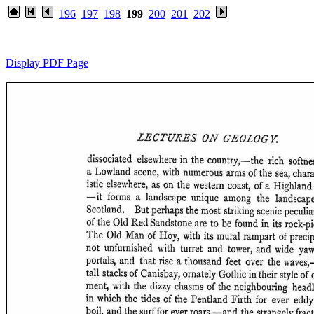
196
197
198
199
200
201
202
Display PDF Page