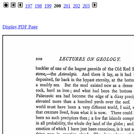
197
198
199
200
201
202
203
Display PDF Page