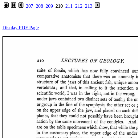
207
208
209
210
211
212
213
Display PDF Page