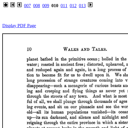
007
008
009
010
011
012
013
Display PDF Page