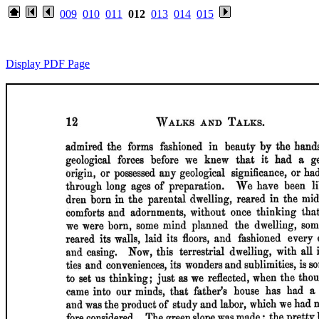
009
010
011
012
013
014
015
Display PDF Page