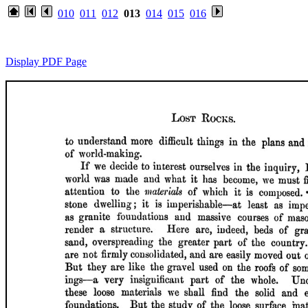
010
011
012
013
014
015
016
Display PDF Page