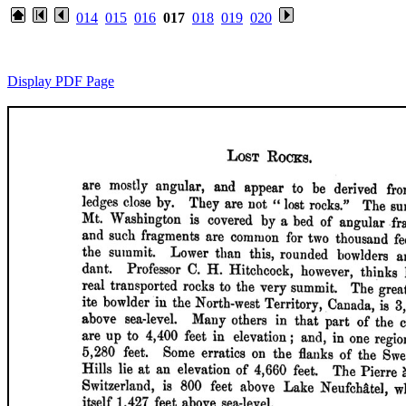
014
015
016
017
018
019
020
Display PDF Page