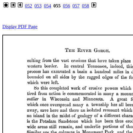
052
053
054
055
056
057
058
Display PDF Page