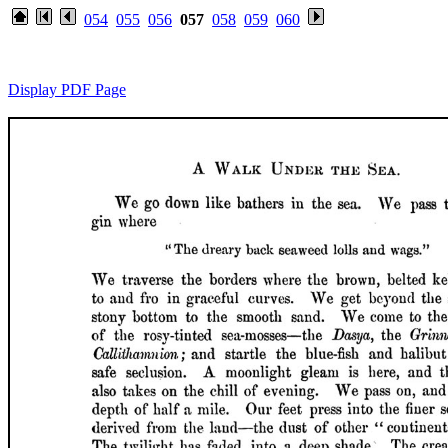
054
055
056
057
058
059
060
Display PDF Page