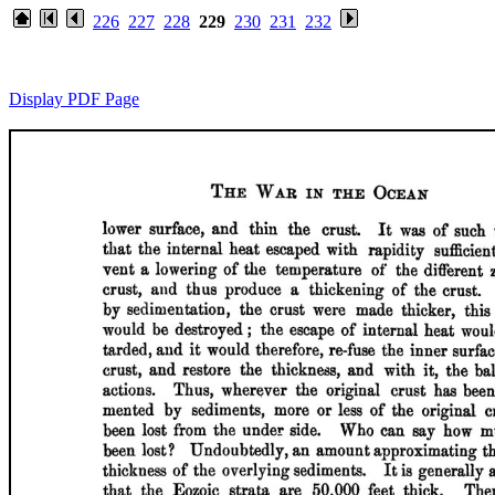
226
227
228
229
230
231
232
Display PDF Page