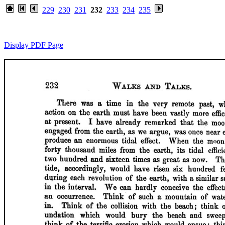
229
230
231
232
233
234
235
Display PDF Page