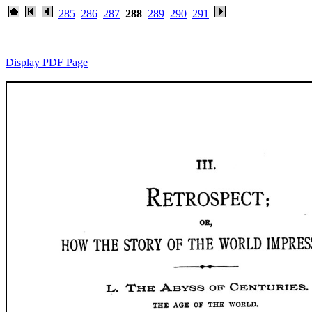
285
286
287
288
289
290
291
Display PDF Page