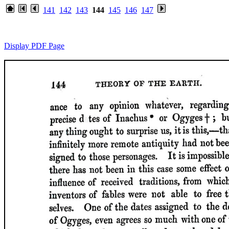
141
142
143
144
145
146
147
Display PDF Page