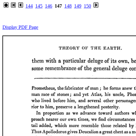
144
145
146
147
148
149
150
Display PDF Page