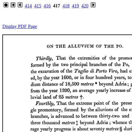
414
415
416
417
418
419
420
Display PDF Page