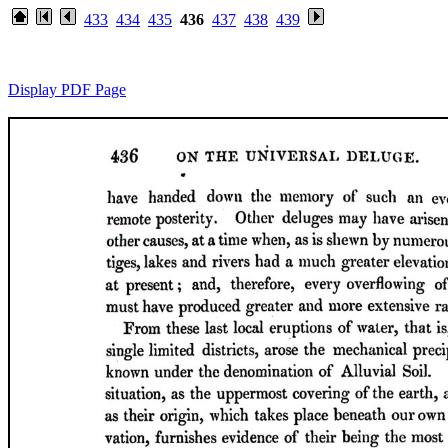
433
434
435
436
437
438
439
Display PDF Page