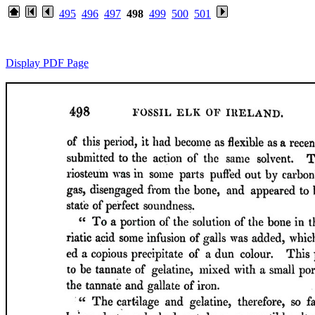
495
496
497
498
499
500
501
Display PDF Page