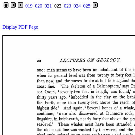
019
020
021
022
023
024
025
Display PDF Page