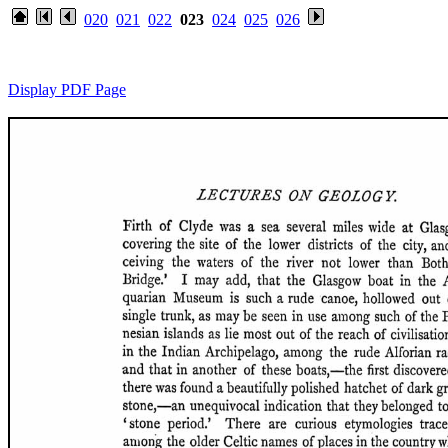
020
021
022
023
024
025
026
Display PDF Page