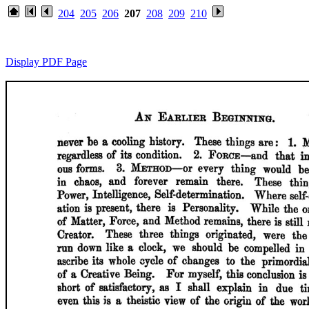
204
205
206
207
208
209
210
Display PDF Page